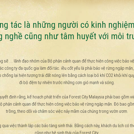
g tác là những người có kinh nghiệ
g nghề cũng như tâm huyết với môi t
 sẽ ... lãnh đạo nhóm của Bộ phận cảnh quan để thực hiện công việc bảo vệ rừ
 các công ty đa quốc gia làm đối tác. iều cốt yếu là phải bảo vệ rừng ngập mặ
p chống lại hiện tượng trái đất nóng lên bằng cách loại bỏ khí CO2 khỏi khí
đi bộ đệm tự nhiên trước những cơn gió mạnh và sóng.
 quyết định rằng, kế hoạch phát triển của Forest City Malaysia phải bao gồ
 Bộ phận cảnh quan để thực hiện công việc bảo vệ rừng ngập mặn. Đó bao gồm
trồng, theo dõi và chăm sóc việc nảy mầm của chúng trong vườn ươm.
ng qua việc thành lập các bảo tàng sinh thái. Bằng cách này, khách du lịch có t
cũng như hệ sinh thái của Forest City.