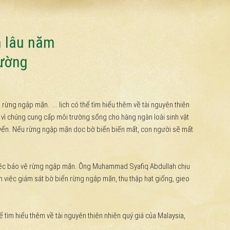
m lâu năm
rường
ng ngập mặn. ... lịch có thể tìm hiểu thêm về tài nguyên thiên
n, vì chúng cung cấp môi trường sống cho hàng ngàn loài sinh vật
 quyển. Nếu rừng ngập mặn dọc bờ biển biến mất, con người sẽ mất
m việc bảo vệ rừng ngập mặn. Ông Muhammad Syafiq Abdullah chịu
 việc giám sát bờ biển rừng ngập mặn, thu thập hạt giống, gieo
hể tìm hiểu thêm về tài nguyên thiên nhiên quý giá của Malaysia,