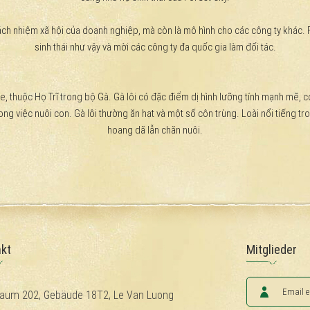
h nhiệm xã hội của doanh nghiệp, mà còn là mô hình cho các công ty khác. Fo
sinh thái như vậy và mời các công ty đa quốc gia làm đối tác.
inae, thuộc Họ Trĩ trong bộ Gà. Gà lôi có đặc điểm dị hình lưỡng tính mạnh mẽ
g việc nuôi con. Gà lôi thường ăn hạt và một số côn trùng. Loài nổi tiếng tro
hoang dã lẫn chăn nuôi.
kt
Mitglieder
aum 202, Gebäude 18T2, Le Van Luong