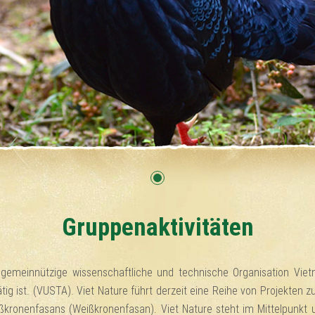
Gruppenaktivitäten
e gemeinnützige wissenschaftliche und technische Organisation Vi
ig ist. (VUSTA). Viet Nature führt derzeit eine Reihe von Projekten 
ßkronenfasans (Weißkronenfasan). Viet Nature steht im Mittelpunkt u