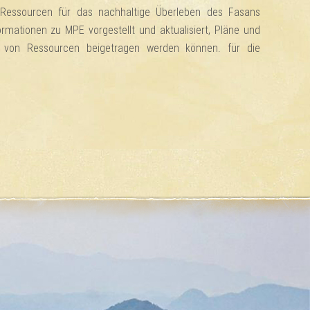
 Ressourcen für das nachhaltige Überleben des Fasans
formationen zu MPE vorgestellt und aktualisiert, Pläne und
ung von Ressourcen beigetragen werden können. für die