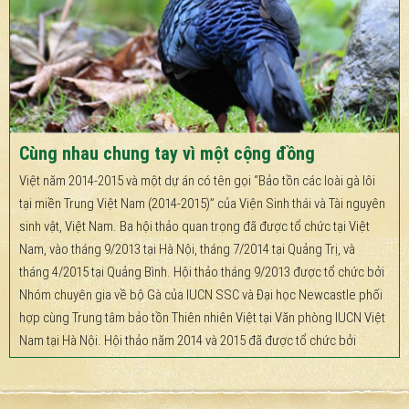
Cùng nhau chung tay vì một cộng đồng
Việt năm 2014-2015 và một dự án có tên gọi “Bảo tồn các loài gà lôi
tại miền Trung Việt Nam (2014-2015)” của Viện Sinh thái và Tài nguyên
sinh vật, Việt Nam. Ba hội thảo quan trọng đã được tổ chức tại Việt
Nam, vào tháng 9/2013 tại Hà Nội, tháng 7/2014 tại Quảng Trị, và
tháng 4/2015 tại Quảng Bình. Hội thảo tháng 9/2013 được tổ chức bởi
Nhóm chuyên gia về bộ Gà của IUCN SSC và Đại học Newcastle phối
hợp cùng Trung tâm bảo tồn Thiên nhiên Việt tại Văn phòng IUCN Việt
Nam tại Hà Nội. Hội thảo năm 2014 và 2015 đã được tổ chức bởi
Trung tâm Bảo tồn thiên nhiên Việt lần lượt tại Chi cục Kiểm lâm
Quảng Bình và Quảng Trị. Nhiều đại biểu tham dự hội thảo cũng nhận