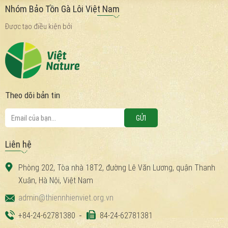
được hỗ trợ từ các tổ chức của họ (ví dụ, Vườn thú Hà Nội) để trang
Nhóm Bảo Tồn Gà Lôi Việt Nam
trải chi phí tham gia.
Được tạo điều kiện bởi
Theo dõi bản tin
Liên hệ
Phòng 202, Tòa nhà 18T2, đường Lê Văn Lương, quận Thanh
Xuân, Hà Nội, Việt Nam
admin@thiennhienviet.org.vn
+84-24-62781380
84-24-62781381