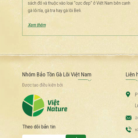
sách đỏ và thuộc vào loại “cực đẹp” ở Việt Nam bên cạnh
gà lôi tía, gà tra hay gà lôi Beli.
Xem thêm
Nhóm Bảo Tồn Gà Lôi Việt Nam
Liên 
Được tạo điều kiện bởi
P
L
a
Theo dõi bản tin
+