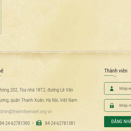
hệ
Thành viên
hòng 202, Tòa nhà 18T2, đường Lê Văn
ương, quận Thanh Xuân, Hà Nội, Việt Nam
dmin@thiennhienviet.org.vn
ĐĂNG NH
84-24-62781380
84-24-62781381