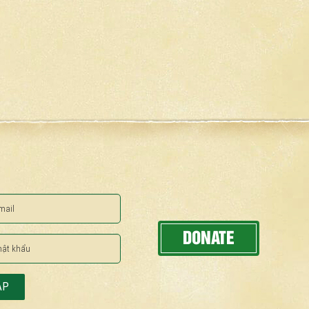
DONATE
ẬP