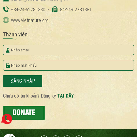
+84-24-62781380
84-24-62781381
www.vietnature.org
Thành viên
ĐĂNG NHẬP
Chưa có tài khoản? Đăng ký
TẠI ĐÂY
DONATE