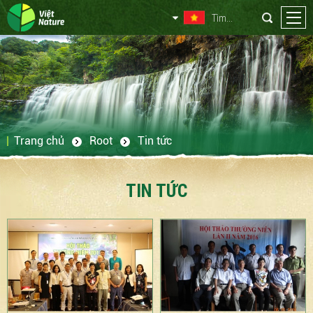
Trang chủ
Root
Tin tức
TIN TỨC