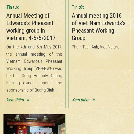
Tin tức
Tin tức
Annual Meeting of
Annual meeting 2016
Edwards’s Pheasant
of Viet Nam Edwards’s
working group in
Pheasant Working
Vietnam, 4-5/5/2017
Group
On the 4th and 5th May 2017,
Pham Tuan Anh, Viet Nature
the annual meeting of the
Vietnam Edwards’s Pheasant
Working Group (VN-EPWG) was
held in Dong Hoi city, Quang
Binh province, under the
sponsorship of Quang Binh
Xem thêm
Xem thêm